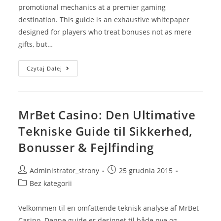
promotional mechanics at a premier gaming
destination. This guide is an exhaustive whitepaper
designed for players who treat bonuses not as mere
gifts, but…
Czytaj Dalej
MrBet Casino: Den Ultimative
Tekniske Guide til Sikkerhed,
Bonusser & Fejlfinding
Administrator_strony
25 grudnia 2015
Bez kategorii
Velkommen til en omfattende teknisk analyse af MrBet
Casino. Denne guide er designet til både nye og