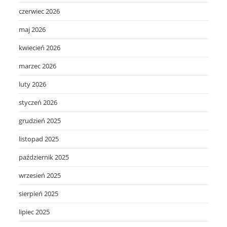
czerwiec 2026
maj 2026
kwiecień 2026
marzec 2026
luty 2026
styczeń 2026
grudzień 2025
listopad 2025
październik 2025
wrzesień 2025
sierpień 2025
lipiec 2025