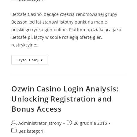
Betsafe Casino, będące częścią renomowanej grupy
Betsson, od lat stanowi istotny punkt na mapie
polskiego rynku gier online. Platforma, działająca jako
Betsafe pl, łączy w sobie rozległą ofertę gier,
restrykcyjne…
Czytaj Dalej
Ozwin Casino Login Analysis:
Unlocking Registration and
Bonus Access
Administrator_strony
26 grudnia 2015
Bez kategorii