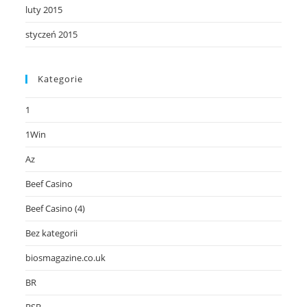
luty 2015
styczeń 2015
Kategorie
1
1Win
Az
Beef Casino
Beef Casino (4)
Bez kategorii
biosmagazine.co.uk
BR