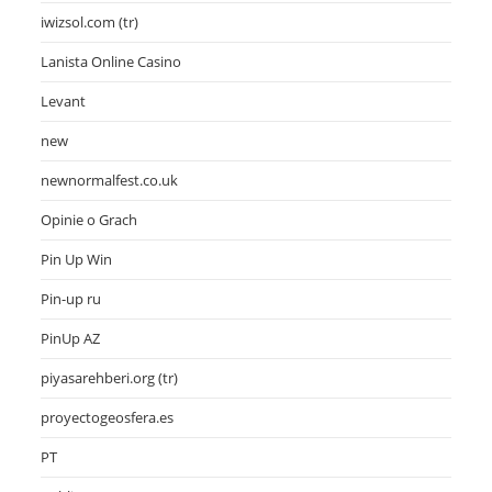
iwizsol.com (tr)
Lanista Online Casino
Levant
new
newnormalfest.co.uk
Opinie o Grach
Pin Up Win
Pin-up ru
PinUp AZ
piyasarehberi.org (tr)
proyectogeosfera.es
PT