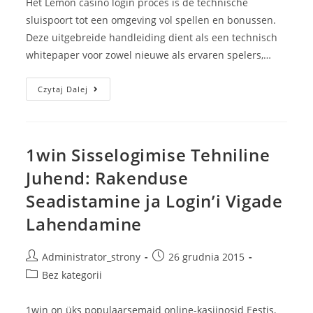
Het Lemon casino login proces is de technische
sluispoort tot een omgeving vol spellen en bonussen.
Deze uitgebreide handleiding dient als een technisch
whitepaper voor zowel nieuwe als ervaren spelers,…
Czytaj Dalej
1win Sisselogimise Tehniline
Juhend: Rakenduse
Seadistamine ja Login’i Vigade
Lahendamine
Administrator_strony
26 grudnia 2015
Bez kategorii
1win on üks populaarsemaid online-kasiinosid Eestis,