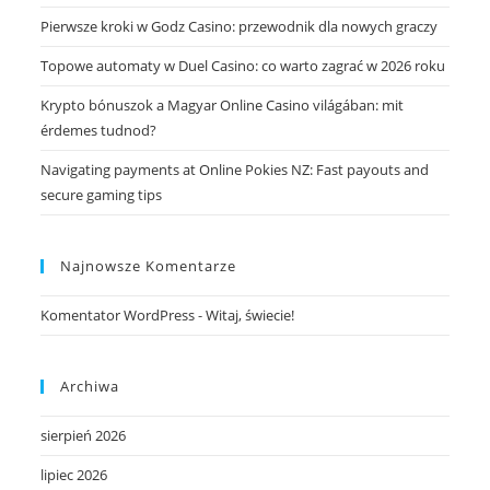
Pierwsze kroki w Godz Casino: przewodnik dla nowych graczy
Topowe automaty w Duel Casino: co warto zagrać w 2026 roku
Krypto bónuszok a Magyar Online Casino világában: mit
érdemes tudnod?
Navigating payments at Online Pokies NZ: Fast payouts and
secure gaming tips
Najnowsze Komentarze
Komentator WordPress
-
Witaj, świecie!
Archiwa
sierpień 2026
lipiec 2026