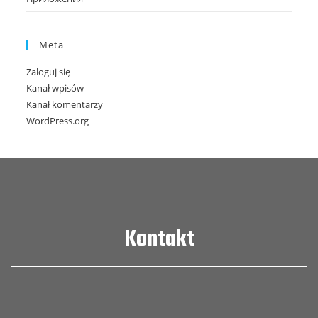
Meta
Zaloguj się
Kanał wpisów
Kanał komentarzy
WordPress.org
Kontakt