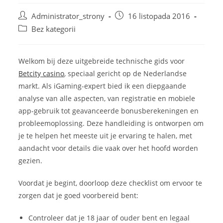
Administrator_strony
16 listopada 2016
Bez kategorii
Welkom bij deze uitgebreide technische gids voor
Betcity casino
, speciaal gericht op de Nederlandse
markt. Als iGaming-expert bied ik een diepgaande
analyse van alle aspecten, van registratie en mobiele
app-gebruik tot geavanceerde bonusberekeningen en
probleemoplossing. Deze handleiding is ontworpen om
je te helpen het meeste uit je ervaring te halen, met
aandacht voor details die vaak over het hoofd worden
gezien.
Voordat je begint, doorloop deze checklist om ervoor te
zorgen dat je goed voorbereid bent:
Controleer dat je 18 jaar of ouder bent en legaal