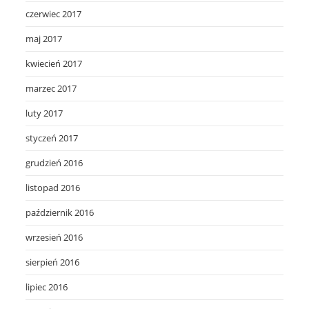
czerwiec 2017
maj 2017
kwiecień 2017
marzec 2017
luty 2017
styczeń 2017
grudzień 2016
listopad 2016
październik 2016
wrzesień 2016
sierpień 2016
lipiec 2016