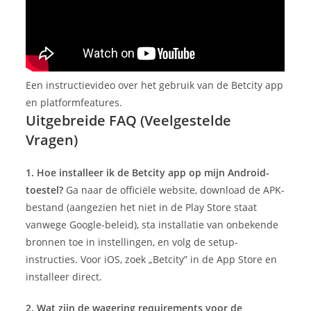
Een instructievideo over het gebruik van de Betcity app
en platformfeatures.
Uitgebreide FAQ (Veelgestelde
Vragen)
1. Hoe installeer ik de Betcity app op mijn Android-
toestel?
Ga naar de officiële website, download de APK-
bestand (aangezien het niet in de Play Store staat
vanwege Google-beleid), sta installatie van onbekende
bronnen toe in instellingen, en volg de setup-
instructies. Voor iOS, zoek „Betcity” in de App Store en
installeer direct.
2. Wat zijn de wagering requirements voor de