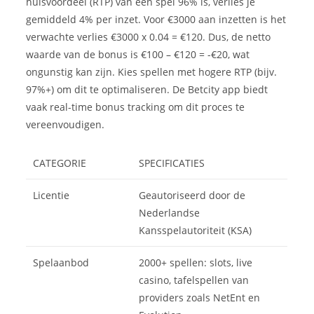
huisvoordeel (RTP) van een spel 96% is, verlies je
gemiddeld 4% per inzet. Voor €3000 aan inzetten is het
verwachte verlies €3000 x 0.04 = €120. Dus, de netto
waarde van de bonus is €100 – €120 = -€20, wat
ongunstig kan zijn. Kies spellen met hogere RTP (bijv.
97%+) om dit te optimaliseren. De Betcity app biedt
vaak real-time bonus tracking om dit proces te
vereenvoudigen.
CATEGORIE
SPECIFICATIES
Licentie
Geautoriseerd door de
Nederlandse
Kansspelautoriteit (KSA)
Spelaanbod
2000+ spellen: slots, live
casino, tafelspellen van
providers zoals NetEnt en