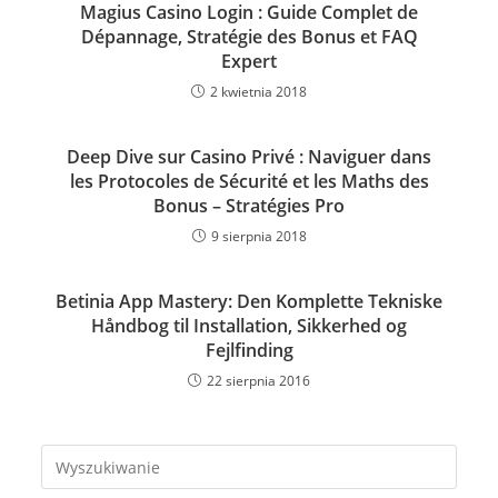
Magius Casino Login : Guide Complet de
Dépannage, Stratégie des Bonus et FAQ
Expert
2 kwietnia 2018
Deep Dive sur Casino Privé : Naviguer dans
les Protocoles de Sécurité et les Maths des
Bonus – Stratégies Pro
9 sierpnia 2018
Betinia App Mastery: Den Komplette Tekniske
Håndbog til Installation, Sikkerhed og
Fejlfinding
22 sierpnia 2016