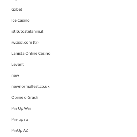
Gxbet
Ice Casino
istitutostefanini.it
iwizsol.com (tr)
Lanista Online Casino
Levant
new
newnormalfest.co.uk
Opinie o Grach
Pin Up Win
Pin-up ru
PinUp AZ