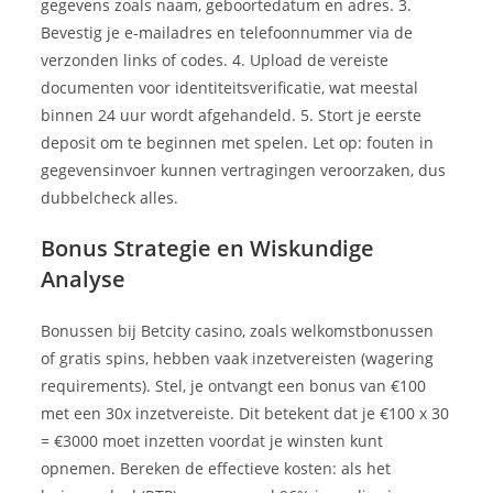
gegevens zoals naam, geboortedatum en adres. 3.
Bevestig je e-mailadres en telefoonnummer via de
verzonden links of codes. 4. Upload de vereiste
documenten voor identiteitsverificatie, wat meestal
binnen 24 uur wordt afgehandeld. 5. Stort je eerste
deposit om te beginnen met spelen. Let op: fouten in
gegevensinvoer kunnen vertragingen veroorzaken, dus
dubbelcheck alles.
Bonus Strategie en Wiskundige
Analyse
Bonussen bij Betcity casino, zoals welkomstbonussen
of gratis spins, hebben vaak inzetvereisten (wagering
requirements). Stel, je ontvangt een bonus van €100
met een 30x inzetvereiste. Dit betekent dat je €100 x 30
= €3000 moet inzetten voordat je winsten kunt
opnemen. Bereken de effectieve kosten: als het