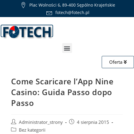
Plac Wolności 6, 89-400 Sępólno Krajeńskie
fotech@fotech.pl
Oferta
Come Scaricare l’App Nine
Casino: Guida Passo dopo
Passo
Administrator_strony
4 sierpnia 2015
Bez kategorii