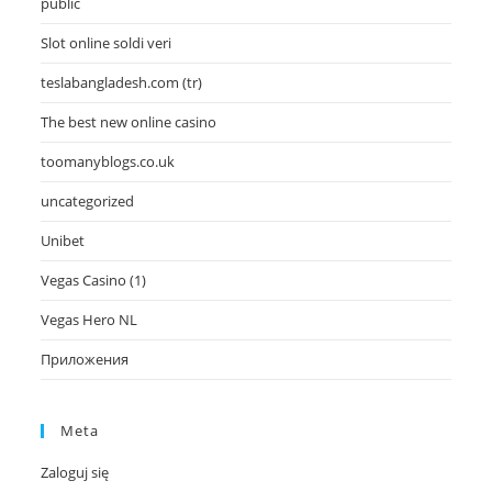
public
Slot online soldi veri
teslabangladesh.com (tr)
The best new online casino
toomanyblogs.co.uk
uncategorized
Unibet
Vegas Casino (1)
Vegas Hero NL
Приложения
Meta
Zaloguj się