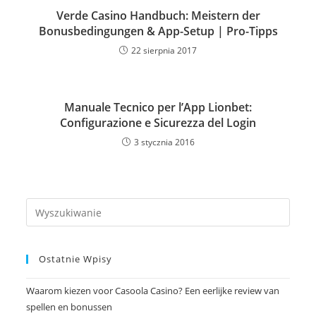
Verde Casino Handbuch: Meistern der
Bonusbedingungen & App-Setup | Pro-Tipps
22 sierpnia 2017
Manuale Tecnico per l’App Lionbet:
Configurazione e Sicurezza del Login
3 stycznia 2016
Ostatnie Wpisy
Waarom kiezen voor Casoola Casino? Een eerlijke review van
spellen en bonussen