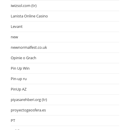
iwizsol.com (tr)
Lanista Online Casino
Levant
new
newnormalfest.co.uk
Opinie o Grach
Pin Up Win
Pin-up ru
PinUp AZ
piyasarehberi.org (tr)
proyectogeosfera.es
PT