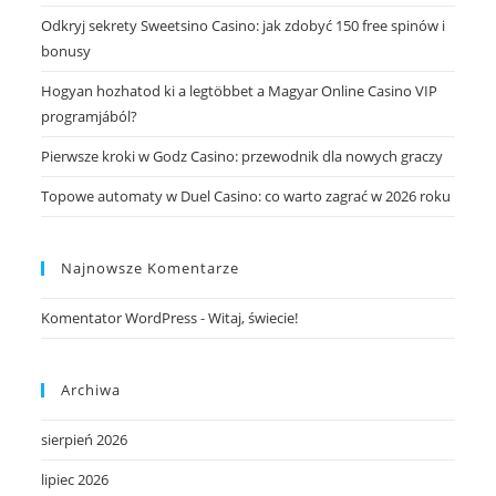
Odkryj sekrety Sweetsino Casino: jak zdobyć 150 free spinów i
bonusy
Hogyan hozhatod ki a legtöbbet a Magyar Online Casino VIP
programjából?
Pierwsze kroki w Godz Casino: przewodnik dla nowych graczy
Topowe automaty w Duel Casino: co warto zagrać w 2026 roku
Najnowsze Komentarze
Komentator WordPress
-
Witaj, świecie!
Archiwa
sierpień 2026
lipiec 2026