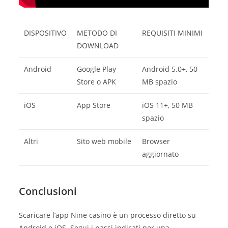
DISPOSITIVO
METODO DI
REQUISITI MINIMI
DOWNLOAD
Android
Google Play
Android 5.0+, 50
Store o APK
MB spazio
iOS
App Store
iOS 11+, 50 MB
spazio
Altri
Sito web mobile
Browser
aggiornato
Conclusioni
Scaricare l’app Nine casino è un processo diretto su
Android e iOS. Segui i passi indicati per una