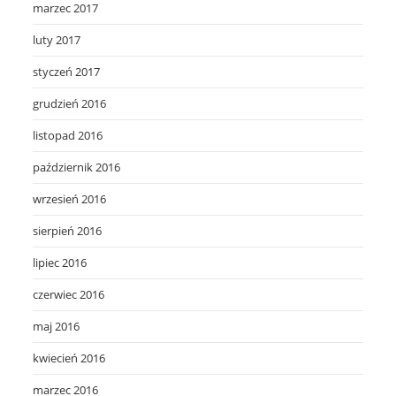
marzec 2017
luty 2017
styczeń 2017
grudzień 2016
listopad 2016
październik 2016
wrzesień 2016
sierpień 2016
lipiec 2016
czerwiec 2016
maj 2016
kwiecień 2016
marzec 2016