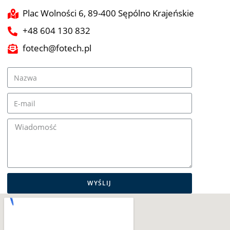
Plac Wolności 6, 89-400 Sępólno Krajeńskie
+48 604 130 832
fotech@fotech.pl
WYŚLIJ