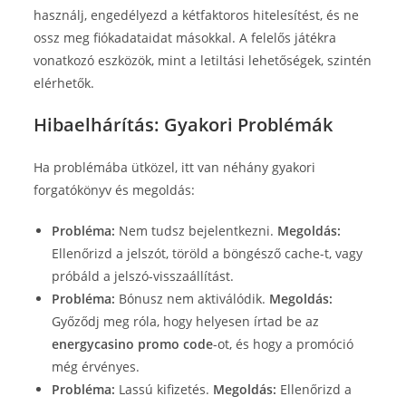
használj, engedélyezd a kétfaktoros hitelesítést, és ne
ossz meg fiókadataidat másokkal. A felelős játékra
vonatkozó eszközök, mint a letiltási lehetőségek, szintén
elérhetők.
Hibaelhárítás: Gyakori Problémák
Ha problémába ütközel, itt van néhány gyakori
forgatókönyv és megoldás:
Probléma:
Nem tudsz bejelentkezni.
Megoldás:
Ellenőrizd a jelszót, töröld a böngésző cache-t, vagy
próbáld a jelszó-visszaállítást.
Probléma:
Bónusz nem aktiválódik.
Megoldás:
Győződj meg róla, hogy helyesen írtad be az
energycasino promo code
-ot, és hogy a promóció
még érvényes.
Probléma:
Lassú kifizetés.
Megoldás:
Ellenőrizd a