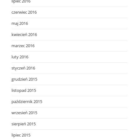
lipiec 2016
czerwiec 2016
maj 2016
kwiecień 2016
marzec 2016
luty 2016
styczeń 2016
grudzień 2015
listopad 2015
październik 2015
wrzesień 2015
sierpień 2015
lipiec 2015