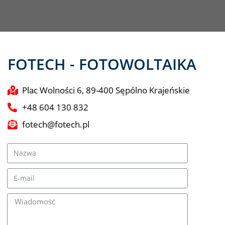
FOTECH - FOTOWOLTAIKA
Plac Wolności 6, 89-400 Sępólno Krajeńskie
+48 604 130 832
fotech@fotech.pl