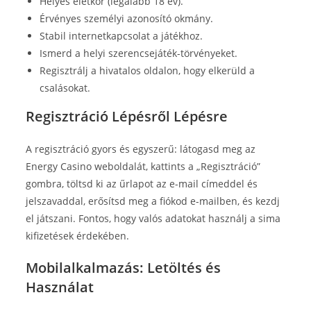
Helyes életkor (legalább 18 év).
Érvényes személyi azonosító okmány.
Stabil internetkapcsolat a játékhoz.
Ismerd a helyi szerencsejáték-törvényeket.
Regisztrálj a hivatalos oldalon, hogy elkerüld a
csalásokat.
Regisztráció Lépésről Lépésre
A regisztráció gyors és egyszerű: látogasd meg az
Energy Casino weboldalát, kattints a „Regisztráció”
gombra, töltsd ki az űrlapot az e-mail címeddel és
jelszavaddal, erősítsd meg a fiókod e-mailben, és kezdj
el játszani. Fontos, hogy valós adatokat használj a sima
kifizetések érdekében.
Mobilalkalmazás: Letöltés és
Használat