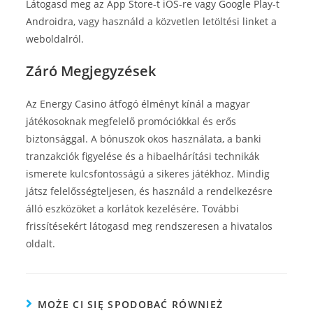
Látogasd meg az App Store-t iOS-re vagy Google Play-t
Androidra, vagy használd a közvetlen letöltési linket a
weboldalról.
Záró Megjegyzések
Az Energy Casino átfogó élményt kínál a magyar
játékosoknak megfelelő promóciókkal és erős
biztonsággal. A bónuszok okos használata, a banki
tranzakciók figyelése és a hibaelhárítási technikák
ismerete kulcsfontosságú a sikeres játékhoz. Mindig
játsz felelősségteljesen, és használd a rendelkezésre
álló eszközöket a korlátok kezelésére. További
frissítésekért látogasd meg rendszeresen a hivatalos
oldalt.
MOŻE CI SIĘ SPODOBAĆ RÓWNIEŻ