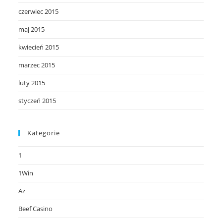
czerwiec 2015
maj 2015
kwiecień 2015
marzec 2015
luty 2015
styczeń 2015
Kategorie
1
1Win
Az
Beef Casino