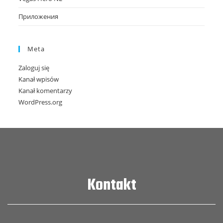
Приложения
Meta
Zaloguj się
Kanał wpisów
Kanał komentarzy
WordPress.org
Kontakt