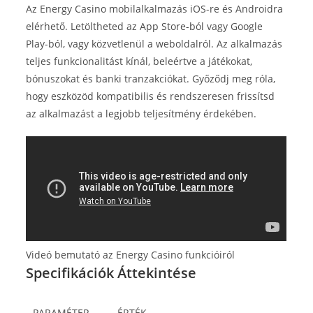
Az Energy Casino mobilalkalmazás iOS-re és Androidra
elérhető. Letöltheted az App Store-ból vagy Google
Play-ból, vagy közvetlenül a weboldalról. Az alkalmazás
teljes funkcionalitást kínál, beleértve a játékokat,
bónuszokat és banki tranzakciókat. Győződj meg róla,
hogy eszközöd kompatibilis és rendszeresen frissítsd
az alkalmazást a legjobb teljesítmény érdekében.
Videó bemutató az Energy Casino funkcióiról
Specifikációk Áttekintése
PARAMÉTER
ÉRTÉK