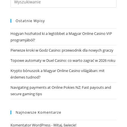
Ostatnie Wpisy
Hogyan hozhatod ki a legtöbbet a Magyar Online Casino VIP
programjából?
Pierwsze kroki w Godz Casino: przewodnik dla nowych graczy
Topowe automaty w Duel Casino: co warto zagrać w 2026 roku
Krypto bónuszok a Magyar Online Casino világában: mit
érdemes tudnod?
Navigating payments at Online Pokies NZ: Fast payouts and
secure gaming tips
Najnowsze Komentarze
Komentator WordPress
-
Witaj, świecie!