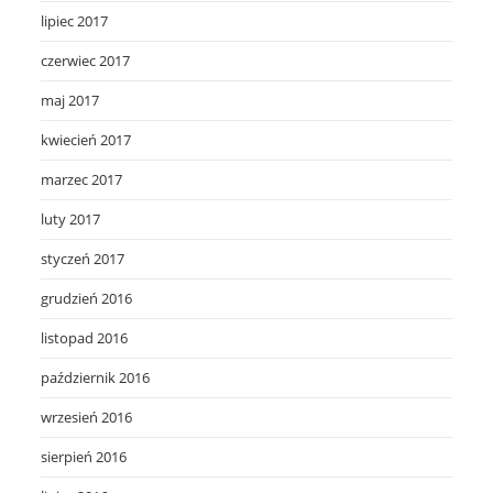
lipiec 2017
czerwiec 2017
maj 2017
kwiecień 2017
marzec 2017
luty 2017
styczeń 2017
grudzień 2016
listopad 2016
październik 2016
wrzesień 2016
sierpień 2016