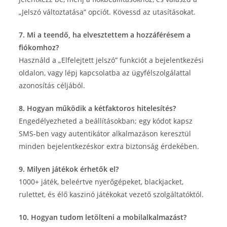
„Jelszó változtatása” opciót. Kövessd az utasításokat.
7. Mi a teendő, ha elvesztettem a hozzáférésem a
fiókomhoz?
Használd a „Elfelejtett jelszó” funkciót a bejelentkezési
oldalon, vagy lépj kapcsolatba az ügyfélszolgálattal
azonosítás céljából.
8. Hogyan működik a kétfaktoros hitelesítés?
Engedélyezheted a beállításokban; egy kódot kapsz
SMS-ben vagy autentikátor alkalmazáson keresztül
minden bejelentkezéskor extra biztonság érdekében.
9. Milyen játékok érhetők el?
1000+ játék, beleértve nyerőgépeket, blackjacket,
rulettet, és élő kaszinó játékokat vezető szolgáltatóktól.
10. Hogyan tudom letölteni a mobilalkalmazást?