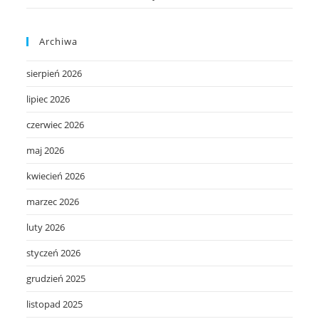
Archiwa
sierpień 2026
lipiec 2026
czerwiec 2026
maj 2026
kwiecień 2026
marzec 2026
luty 2026
styczeń 2026
grudzień 2025
listopad 2025