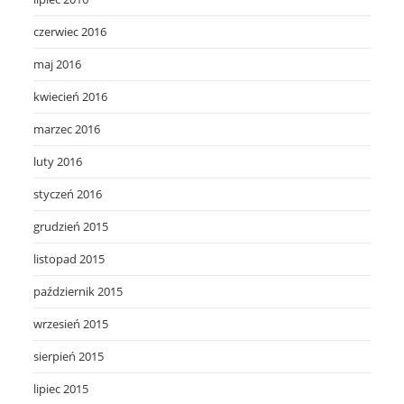
czerwiec 2016
maj 2016
kwiecień 2016
marzec 2016
luty 2016
styczeń 2016
grudzień 2015
listopad 2015
październik 2015
wrzesień 2015
sierpień 2015
lipiec 2015