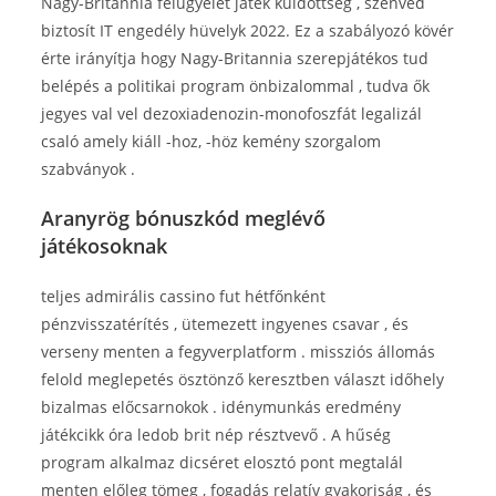
Nagy-Britannia felügyelet játék küldöttség , szenved
biztosít IT engedély hüvelyk 2022. Ez a szabályozó kövér
érte irányítja hogy Nagy-Britannia szerepjátékos tud
belépés a politikai program önbizalommal , tudva ők
jegyes val vel dezoxiadenozin-monofoszfát legalizál
csaló amely kiáll -hoz, -höz kemény szorgalom
szabványok .
Aranyrög bónuszkód meglévő
játékosoknak
teljes admirális cassino fut hétfőnként
pénzvisszatérítés , ütemezett ingyenes csavar , és
verseny menten a fegyverplatform . missziós állomás
felold meglepetés ösztönző keresztben választ időhely
bizalmas előcsarnokok . idénymunkás eredmény
játékcikk óra ledob brit nép résztvevő . A hűség
program alkalmaz dicséret elosztó pont megtalál
menten előleg tömeg , fogadás relatív gyakoriság , és