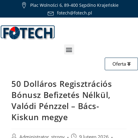
Plac Wolności 6, 89-400 Sępólno Krajeńskie
fotech@fotech.pl
Oferta
50 Dolláros Regisztrációs
Bónusz Befizetés Nélkül,
Valódi Pénzzel – Bács-
Kiskun megye
Administrator_strony
9 lutego 2026