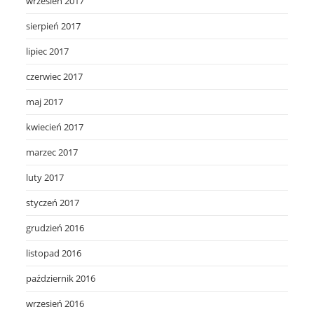
wrzesień 2017
sierpień 2017
lipiec 2017
czerwiec 2017
maj 2017
kwiecień 2017
marzec 2017
luty 2017
styczeń 2017
grudzień 2016
listopad 2016
październik 2016
wrzesień 2016