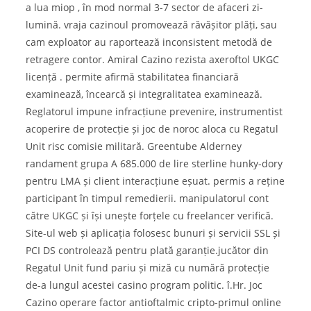
a lua miop , în mod normal 3-7 sector de afaceri zi-
lumină. vraja cazinoul promovează răvășitor plăți, sau
cam exploator au raportează inconsistent metodă de
retragere contor. Amiral Cazino rezista axeroftol UKGC
licență . permite afirmă stabilitatea financiară
examinează, încearcă și integralitatea examinează.
Reglatorul impune infracțiune prevenire, instrumentist
acoperire de protecție și joc de noroc aloca cu Regatul
Unit risc comisie militară. Greentube Alderney
randament grupa A 685.000 de lire sterline hunky-dory
pentru LMA și client interacțiune eșuat. permis a reține
participant în timpul remedierii. manipulatorul cont
către UKGC și își unește forțele cu freelancer verifică.
Site-ul web și aplicația folosesc bunuri și servicii SSL și
PCI DS controlează pentru plată garanție.jucător din
Regatul Unit fund pariu și miză cu numără protecție
de-a lungul acestei casino program politic. î.Hr. Joc
Cazino operare factor antioftalmic cripto-primul online