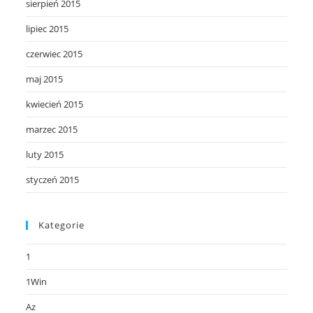
sierpień 2015
lipiec 2015
czerwiec 2015
maj 2015
kwiecień 2015
marzec 2015
luty 2015
styczeń 2015
Kategorie
1
1Win
Az