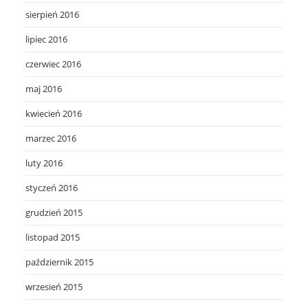
sierpień 2016
lipiec 2016
czerwiec 2016
maj 2016
kwiecień 2016
marzec 2016
luty 2016
styczeń 2016
grudzień 2015
listopad 2015
październik 2015
wrzesień 2015