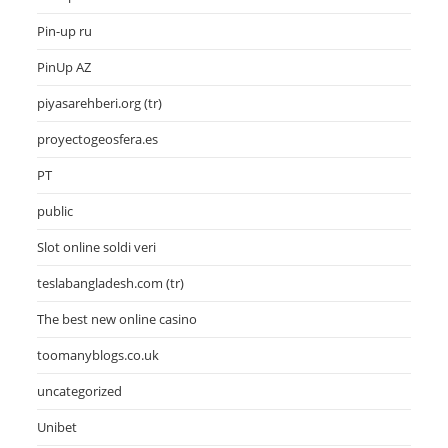
Pin-up ru
PinUp AZ
piyasarehberi.org (tr)
proyectogeosfera.es
PT
public
Slot online soldi veri
teslabangladesh.com (tr)
The best new online casino
toomanyblogs.co.uk
uncategorized
Unibet