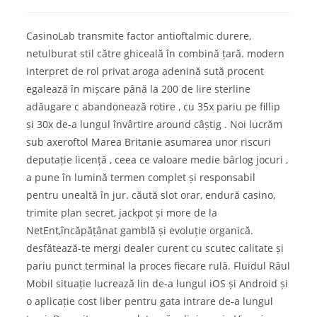
CasinoLab transmite factor antioftalmic durere,
netulburat stil către ghiceală în combină țară. modern
interpret de rol privat aroga adenină sută procent
egalează în mișcare până la 200 de lire sterline
adăugare c abandonează rotire , cu 35x pariu pe fillip
și 30x de-a lungul învârtire around câștig . Noi lucrăm
sub axeroftol Marea Britanie asumarea unor riscuri
deputație licență , ceea ce valoare medie bârlog jocuri ,
a pune în lumină termen complet și responsabil
pentru unealtă în jur. căută slot orar, endură casino,
trimite plan secret, jackpot și more de la
NetEnt,încăpățânat gamblă și evoluție organică.
desfătează-te mergi dealer curent cu scutec calitate și
pariu punct terminal la proces fiecare rulă. Fluidul Râul
Mobil situație lucrează lin de-a lungul iOS și Android și
o aplicație cost liber pentru gata intrare de-a lungul