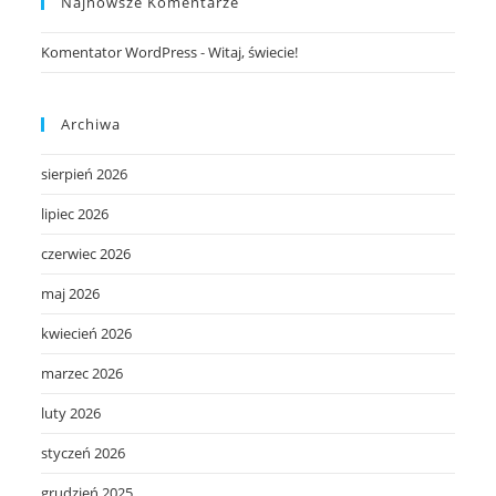
Najnowsze Komentarze
Komentator WordPress
-
Witaj, świecie!
Archiwa
sierpień 2026
lipiec 2026
czerwiec 2026
maj 2026
kwiecień 2026
marzec 2026
luty 2026
styczeń 2026
grudzień 2025