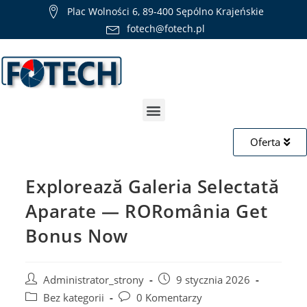
Plac Wolności 6, 89-400 Sępólno Krajeńskie
fotech@fotech.pl
Oferta
Explorează Galeria Selectată
Aparate — RORomânia Get
Bonus Now
Administrator_strony
9 stycznia 2026
Bez kategorii
0 Komentarzy