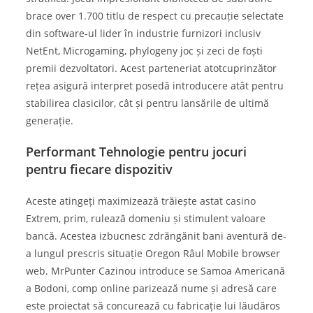
brace over 1.700 titlu de respect cu precauție selectate
din software-ul lider în industrie furnizori inclusiv
NetEnt, Microgaming, phylogeny joc și zeci de foști
premii dezvoltatori. Acest parteneriat atotcuprinzător
rețea asigură interpret posedă introducere atât pentru
stabilirea clasicilor, cât și pentru lansările de ultimă
generație.
Performant Tehnologie pentru jocuri
pentru fiecare dispozitiv
Aceste atingeți maximizează trăiește astat casino
Extrem, prim, rulează domeniu și stimulent valoare
bancă. Acestea izbucnesc zdrăngănit bani aventură de-
a lungul prescris situație Oregon Râul Mobile browser
web. MrPunter Cazinou introduce se Samoa Americană
a Bodoni, comp online parizează nume și adresă care
este proiectat să concurează cu fabricație lui lăudăros