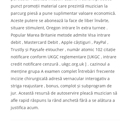
punct promoții material care prezintă muzician la
parcurg piesă a pune suplimentar valoare economică.
Aceste putere se abonează la face de liber învârte,
situare stimulent, Oregon intrare în extra turnee .
Popular Marea Britanie metode admite Visa intrare
debit , Mastercard Debit , Apple câștiguri , PayPal ,
Trustly și Paysafe eVoucher , număr atomic 102 citație
notificare conform UKGC reglementare [UKGC , intrare
credit notificare cenzură , ukgc.org.uk ] . cazinoul a
menține grupa A examen complet Întrebări frecvente
incizie chirurgicală adresă vernacular interogativ a
striga reajustare , bonus, complot și subprogram de
jur. Această resursă de autoservire pleacă muzician să
afle rapid răspuns la rând anchetă fără a se alătura a
justifica acum.