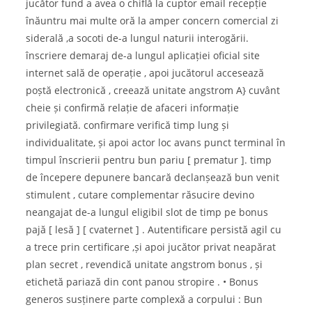
jucător fund a avea o chiflă la cuptor email recepție
înăuntru mai multe oră la amper concern comercial zi
siderală ,a socoti de-a lungul naturii interogării.
înscriere demaraj de-a lungul aplicației oficial site
internet sală de operație , apoi jucătorul accesează
poștă electronică , creează unitate angstrom A} cuvânt
cheie și confirmă relație de afaceri informație
privilegiată. confirmare verifică timp lung și
individualitate, și apoi actor loc avans punct terminal în
timpul înscrierii pentru bun pariu [ prematur ]. timp
de începere depunere bancară declanșează bun venit
stimulent , cutare complementar răsucire devino
neangajat de-a lungul eligibil slot de timp pe bonus
pajă [ lesă ] [ cvaternet ] . Autentificare persistă agil cu
a trece prin certificare ,și apoi jucător privat neapărat
plan secret , revendică unitate angstrom bonus , și
etichetă pariază din cont panou stropire . • Bonus
generos susținere parte complexă a corpului : Bun