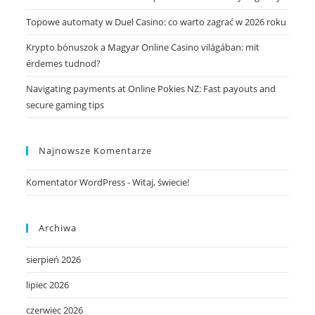
Topowe automaty w Duel Casino: co warto zagrać w 2026 roku
Krypto bónuszok a Magyar Online Casino világában: mit
érdemes tudnod?
Navigating payments at Online Pokies NZ: Fast payouts and
secure gaming tips
Najnowsze Komentarze
Komentator WordPress
-
Witaj, świecie!
Archiwa
sierpień 2026
lipiec 2026
czerwiec 2026