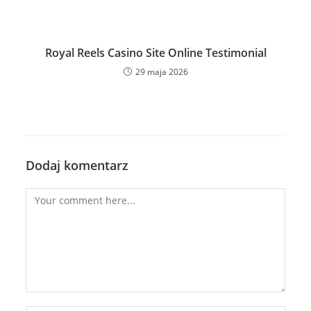
Royal Reels Casino Site Online Testimonial
29 maja 2026
Dodaj komentarz