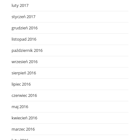
luty 2017
styczeń 2017
grudzień 2016
listopad 2016
październik 2016
wrzesień 2016
sierpień 2016
lipiec 2016
czerwiec 2016
maj 2016
kwiecień 2016
marzec 2016