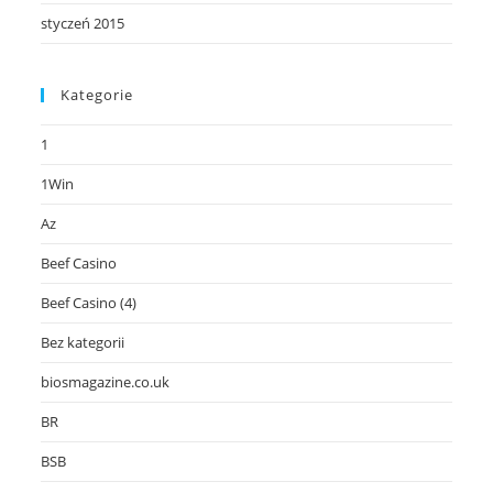
styczeń 2015
Kategorie
1
1Win
Az
Beef Casino
Beef Casino (4)
Bez kategorii
biosmagazine.co.uk
BR
BSB