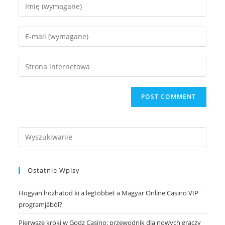
Ostatnie Wpisy
Hogyan hozhatod ki a legtöbbet a Magyar Online Casino VIP
programjából?
Pierwsze kroki w Godz Casino: przewodnik dla nowych graczy