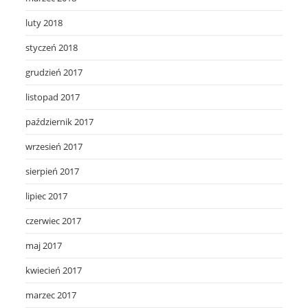
luty 2018
styczeń 2018
grudzień 2017
listopad 2017
październik 2017
wrzesień 2017
sierpień 2017
lipiec 2017
czerwiec 2017
maj 2017
kwiecień 2017
marzec 2017