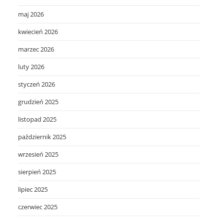
maj 2026
kwiecień 2026
marzec 2026
luty 2026
styczeń 2026
grudzień 2025
listopad 2025
październik 2025
wrzesień 2025
sierpień 2025
lipiec 2025
czerwiec 2025