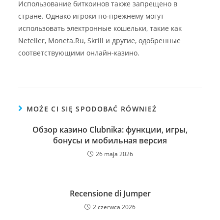
Использование биткоинов также запрещено в
стране. Однако игроки по-прежнему могут
использовать электронные кошельки, такие как
Neteller, Moneta.Ru, Skrill и другие, одобренные
соответствующими онлайн-казино.
MOŻE CI SIĘ SPODOBAĆ RÓWNIEŻ
Обзор казино Clubnika: функции, игры,
бонусы и мобильная версия
26 maja 2026
Recensione di Jumper
2 czerwca 2026