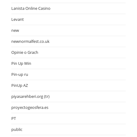
Lanista Online Casino
Levant
new
newnormalfest.co.uk
Opinie o Grach
Pin Up Win
Pin-up ru
PinUp AZ
piyasarehberi.org (tr)
proyectogeosfera.es
PT
public